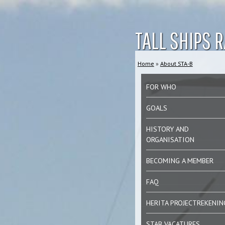
TALL SHIPS 
Home
»
About STA-B
You are here
FOR WHO
GOALS
HISTORY AND
ORGANISATION
BECOMING A MEMBER
FAQ
HERITA PROJECTREKENIN
STAB VACATURES