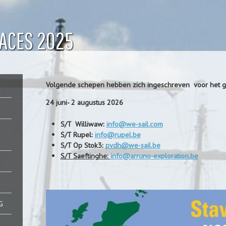
Jump to Navigation
RACES 2025
Volgende schepen hebben zich ingeschreven voor het gr
24 juni- 2 augustus 2026
S/T Williwaw:
info@we-sail.com
S/T Rupel:
info@rupel.be
S/T Op Stok3:
pvdh@we-sail.be
S/T Saeftinghe:
info@arruno-exploration.be
G